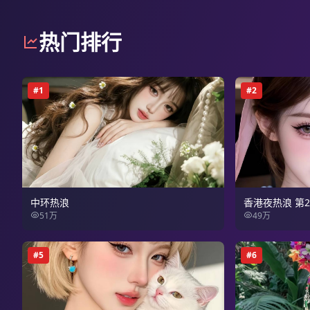
热门排行
#
1
#
2
中环热浪
香港夜热浪 第
51万
49万
#
5
#
6