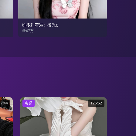
维多利亚港：微光6
47万
97:44
电影
125:52