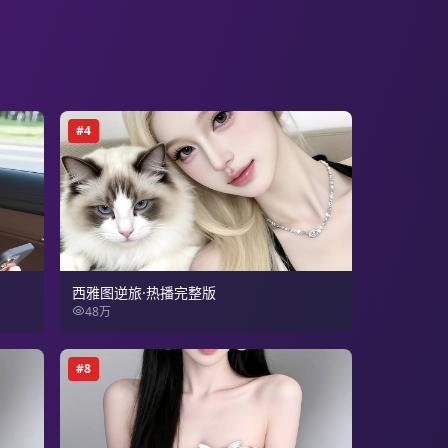
#
4
西雅图逆旅·热播完整版
48万
#
8