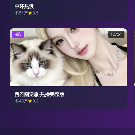
中环热浪
51万
8.5
电影
127:51
西雅图逆旅·热播完整版
48万
9.2