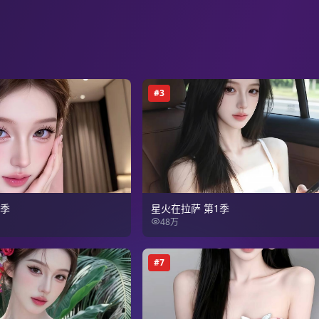
#
3
2季
星火在拉萨 第1季
48万
#
7