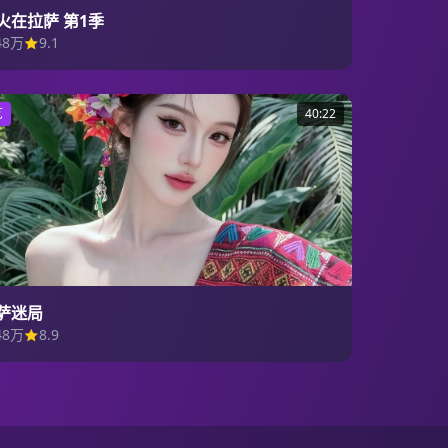
火在拉萨 第1季
48万
9.1
艺
40:22
萨迷局
48万
8.9