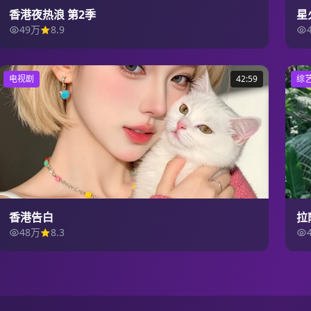
香港夜热浪 第2季
星
49万
8.9
电视剧
42:59
综
香港告白
拉
48万
8.3